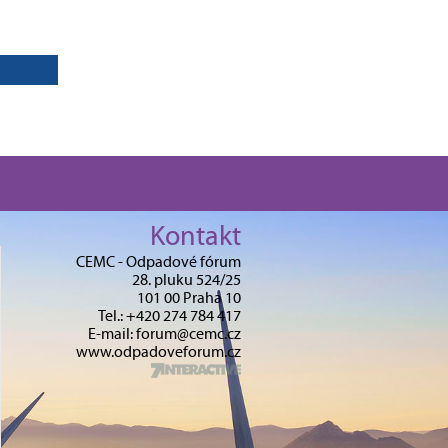
Kontakt
CEMC - Odpadové fórum
28. pluku 524/25
101 00 Praha 10
Tel.: +420 274 784 417
E-mail: forum@cemc.cz
www.odpadoveforum.cz