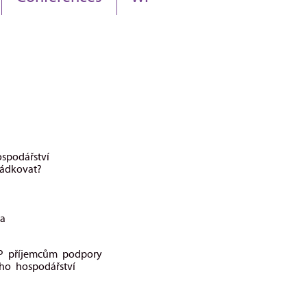
spodářství
ládkovat?
ta
FŽP příjemcům podpory
ho hospodářství