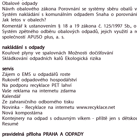
Obalové odpady
Návrh obalového zákona Porovnání se systémy sběru obalů 
Systém nakládání s komunálním odpadem Snaha o porovnání
Jak letos v obalech?
Komentář k ustanovením § 18 a 19 zákona č. 125/1997 Sb., 
Systém zpětného odběru obalových odpadů, jejich využití a 
společností APUSO plus, a. s.
nakládání s odpady
Kouřové plyny ve spalovnách Možnosti dočišťování
Skládkování odpadních kalů Ekologická rizika
servis
Zájem o EMS u odpadářů roste
Rukověť odpadového hospodářství
Na podporu recyklace PET lahví
Vaše reklama na internetu zdarma
Kalendář
Ze zahraničního odborného tisku
Novinka - Recyklace na internetu www.recyklace.net
Nová kompostárna
Kontejnery na odpad s odsuvným víkem - příště jen s dětskou
Resumé
pravidelná příloha PRAHA A ODPADY