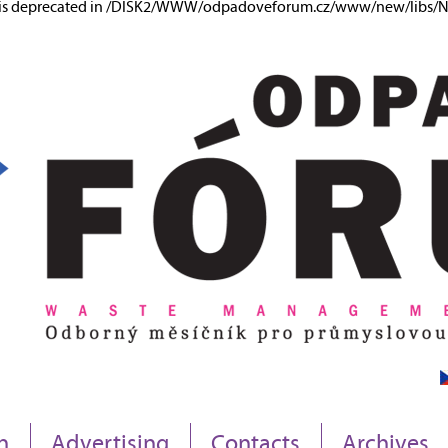
ng is deprecated in /DISK2/WWW/odpadoveforum.cz/www/new/libs/Ne
n
Advertising
Contacts
Archives