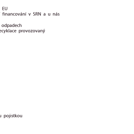
v EU
 financování v SRN a u nás
o odpadech
recyklace provozovaný
 pojistkou