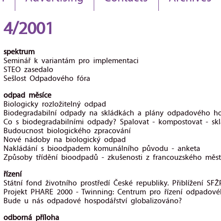
4/2001
spektrum
Seminář k variantám pro implementaci
STEO zasedalo
Sešlost Odpadového fóra
odpad měsíce
Biologicky rozložitelný odpad
Biodegradabilní odpady na skládkách a plány odpadového ho
Co s biodegradabilními odpady? Spalovat - kompostovat - sk
Budoucnost biologického zpracování
Nové nádoby na biologický odpad
Nakládání s bioodpadem komunálního původu - anketa
Způsoby třídění bioodpadů - zkušenosti z francouzského měs
řízení
Státní fond životního prostředí České republiky. Přiblížení S
Projekt PHARE 2000 - Twinning: Centrum pro řízení odpadové
Bude u nás odpadové hospodářství globalizováno?
odborná příloha