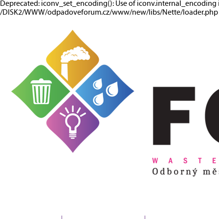
Deprecated: iconv_set_encoding(): Use of iconv.internal_encoding 
/DISK2/WWW/odpadoveforum.cz/www/new/libs/Nette/loader.php o