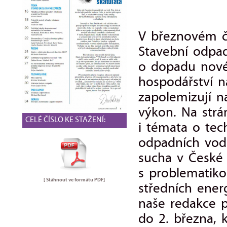
V březnovém č
Stavební odpa
o dopadu nové
hospodářství n
zapolemizují n
výkon. Na strá
CELÉ ČÍSLO KE STAŽENÍ:
i témata o tec
odpadních vod 
sucha v České 
s problematiko
[ Stáhnout ve formátu
PDF
]
středních ener
naše redakce p
do 2. března, k