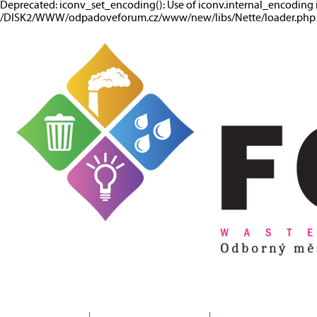
Deprecated: iconv_set_encoding(): Use of iconv.internal_encoding 
/DISK2/WWW/odpadoveforum.cz/www/new/libs/Nette/loader.php o