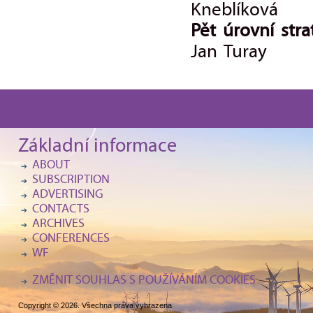
Kneblíková
Pět úrovní str
Jan Turay
Základní informace
ABOUT
SUBSCRIPTION
ADVERTISING
CONTACTS
ARCHIVES
CONFERENCES
WF
ZMĚNIT SOUHLAS S POUŽÍVÁNÍM COOKIES
Copyright © 2026. Všechna práva vyhrazena