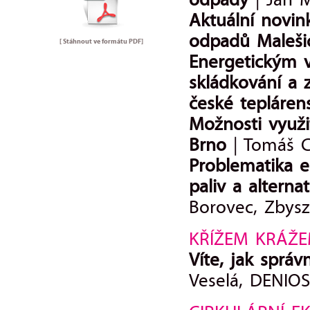
odpady
| Jan 
Aktuální novin
odpadů Maleši
[ Stáhnout ve formátu
PDF
]
Energetickým 
skládkování a 
české tepláren
Možnosti využ
Brno
| Tomáš 
Problematika em
paliv a alterna
Borovec, Zbysz
KŘÍŽEM KRÁŽ
Víte, jak sprá
Veselá, DENIOS 