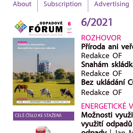
About
Subscription
Advertising
6/2021
ROZHOVOR
Příroda ani ve
Redakce OF
Snahám skládka
Redakce OF
Bez ukládání 
Redakce OF
ENERGETICKÉ 
Možnosti využit
CELÉ ČÍSLO KE STAŽENÍ:
využití odpadů