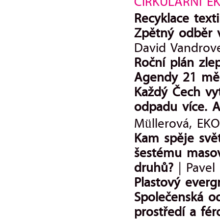
CIRKULÁRNÍ E
Recyklace text
Zpětný odběr 
David Vandrov
Roční plán zle
Agendy 21 měs
Každý Čech vyt
odpadu více. A
Müllerová, EKO
Kam spěje svět
šestému maso
druhů?
| Pavel
Plastový ever
Společenská od
prostředí a fé