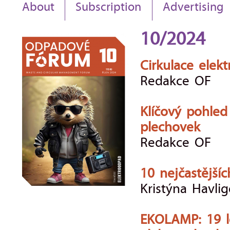
About
Subscription
Advertising
10/2024
Cirkulace elekt
Redakce OF
Klíčový pohled
plechovek
Redakce OF
10 nejčastějšíc
Kristýna Havli
EKOLAMP: 19 le