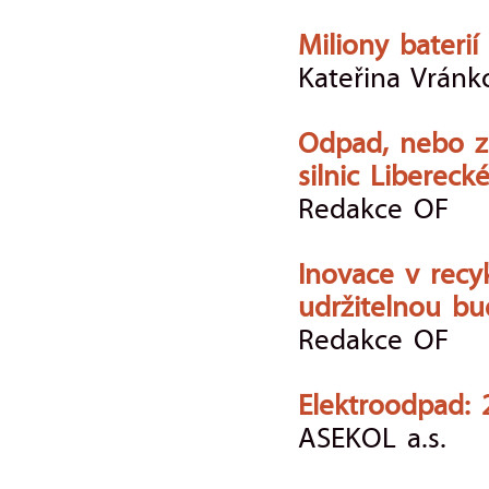
Miliony bateri
Kateřina Vránk
Odpad, nebo zd
silnic Libereck
Redakce OF
Inovace v recyk
udržitelnou b
Redakce OF
Elektroodpad: 
ASEKOL a.s.