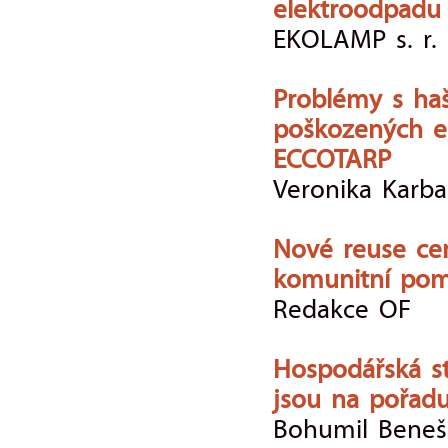
elektroodpadu
EKOLAMP s. r. 
Problémy s ha
poškozených el
ECCOTARP
Veronika Karb
Nové reuse cen
komunitní pom
Redakce OF
Hospodářská st
jsou na pořad
Bohumil Beneš