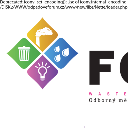
Deprecated: iconv_set_encoding(): Use of iconv.internal_encoding 
/DISK2/WWW/odpadoveforum.cz/www/new/libs/Nette/loader.php o