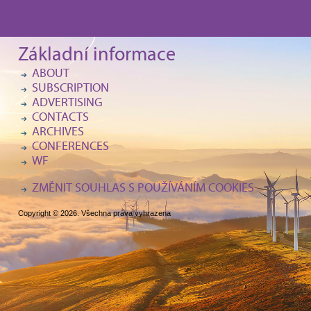
Základní informace
ABOUT
SUBSCRIPTION
ADVERTISING
CONTACTS
ARCHIVES
CONFERENCES
WF
ZMĚNIT SOUHLAS S POUŽÍVÁNÍM COOKIES
Copyright © 2026. Všechna práva vyhrazena