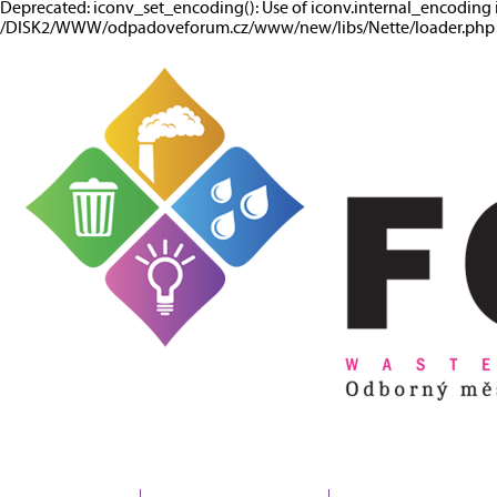
Deprecated: iconv_set_encoding(): Use of iconv.internal_encoding 
/DISK2/WWW/odpadoveforum.cz/www/new/libs/Nette/loader.php o