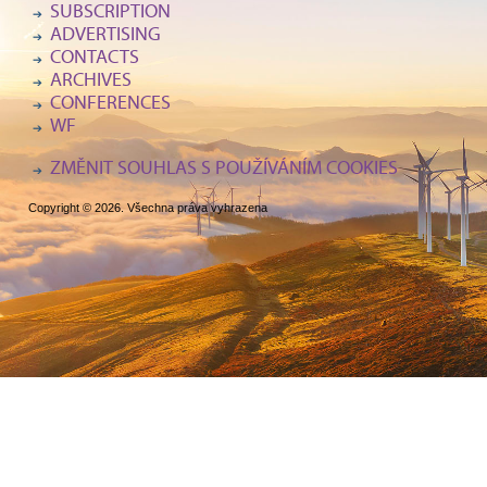
SUBSCRIPTION
ADVERTISING
CONTACTS
ARCHIVES
CONFERENCES
WF
ZMĚNIT SOUHLAS S POUŽÍVÁNÍM COOKIES
Copyright © 2026. Všechna práva vyhrazena