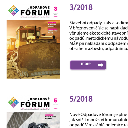
3/2018
Stavební odpady, kaly a sedim
V březnovém čísle se například
věnujeme ekotoxicitě stavebn
odpadů, metodickému návod
MŽP při nakládání s odpadem 
obsahem azbestu, odpadnímu..
more
5/2018
Nové Odpadové fórum je plné 
jak snížit množství komunální
odpadů V rozsáhlé polemice ra