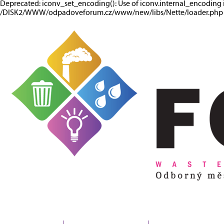
Deprecated: iconv_set_encoding(): Use of iconv.internal_encoding 
/DISK2/WWW/odpadoveforum.cz/www/new/libs/Nette/loader.php o