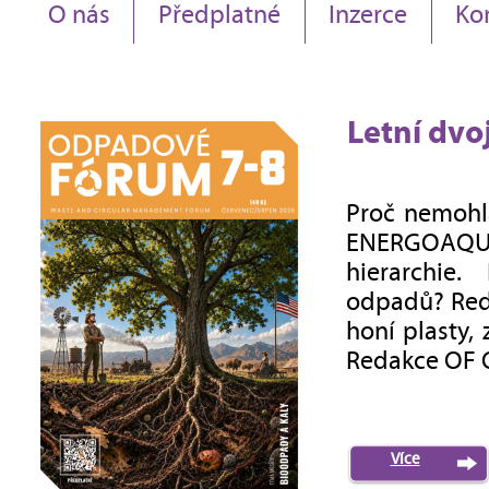
O nás
Předplatné
Inzerce
Ko
Letní dvoj
Proč nemohla
ENERGOAQUA
hierarchie.
odpadů? Reda
honí plasty,
Redakce OF
Více