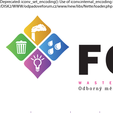
Deprecated: iconv_set_encoding(): Use of iconv.internal_encoding 
/DISK2/WWW/odpadoveforum.cz/www/new/libs/Nette/loader.php o