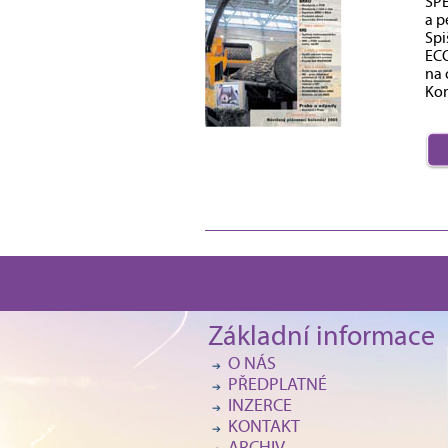
SPE
a p
Spi
EC
na 
Kon
Základní informace
O NÁS
PŘEDPLATNÉ
INZERCE
KONTAKT