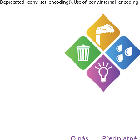
Deprecated: iconv_set_encoding(): Use of iconv.internal_encodi
O nás
Předplatné