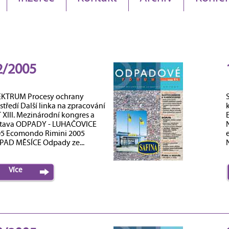
2/2005
KTRUM Procesy ochrany
středí Další linka na zpracování
 XIII. Mezinárodní kongres a
stava ODPADY - LUHAČOVICE
5 Ecomondo Rimini 2005
AD MĚSÍCE Odpady ze...
N
Více