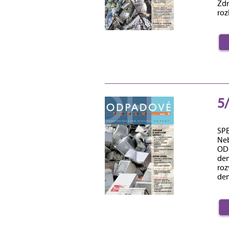
Zdr
roz
5
SP
Neb
ODP
dem
roz
dem
anal