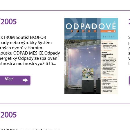
/2005
EKTRUM Soutěž EKOFÓR
ady nebo výrobky Systém
rných dvorů v Horním
kousku ODPAD MĚSÍCE Odpady
s
nergetiky Odpady ze spalování
stnosti a možnosti využití tří...
Více
/2005