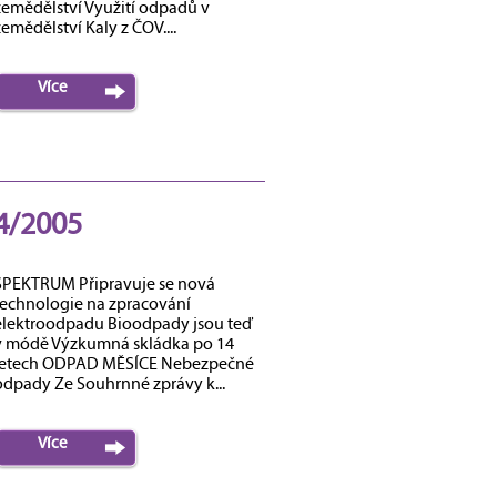
zemědělství Využití odpadů v
emědělství Kaly z ČOV....
Více
4/2005
SPEKTRUM Připravuje se nová
technologie na zpracování
elektroodpadu Bioodpady jsou teď
v módě Výzkumná skládka po 14
letech ODPAD MĚSÍCE Nebezpečné
odpady Ze Souhrnné zprávy k...
Více