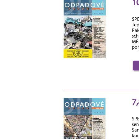
1
SPE
Tep
Rak
sch
MĚS
poh
vyř
7
SPE
sem
San
kon