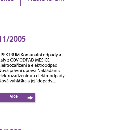
11/2005
SPEKTRUM Komunální odpady a
kaly z ČOV ODPAD MĚSÍCE
Elektrozařízení a elektroodpad
Nová právní úprava Nakládání s
elektrozařízeními a elektroodpady
ová vyhláška a její dopady....
Více