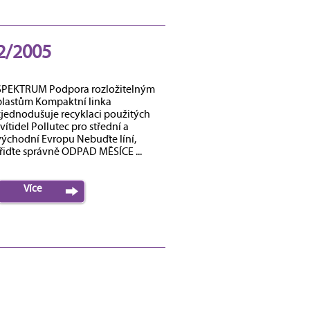
2/2005
SPEKTRUM Podpora rozložitelným
plastům Kompaktní linka
zjednodušuje recyklaci použitých
vítidel Pollutec pro střední a
východní Evropu Nebuďte líní,
třiďte správně ODPAD MĚSÍCE ...
Více