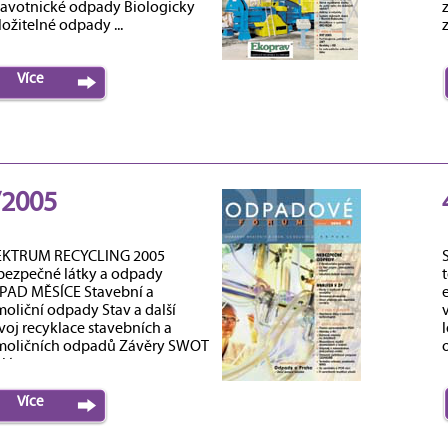
avotnické odpady Biologicky
ložitelné odpady ...
z
Více
/2005
EKTRUM RECYCLING 2005
ezpečné látky a odpady
AD MĚSÍCE Stavební a
oliční odpady Stav a další
voj recyklace stavebních a
oličních odpadů Závěry SWOT
ýzy....
Více