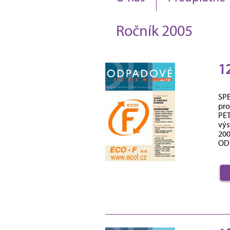
Ročník 2005
1
SPE
pro
PET
vý
200
ODP