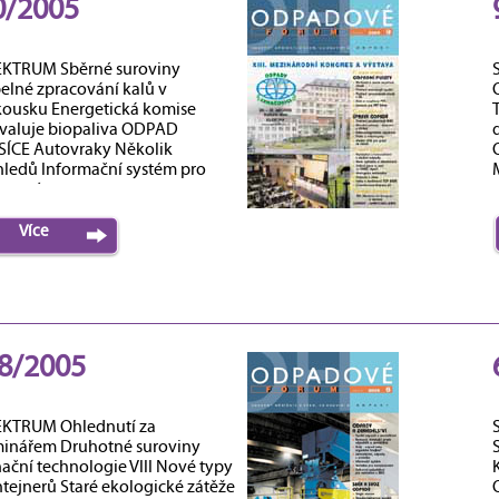
0/2005
KTRUM Sběrné suroviny
elné zpracování kalů v
ousku Energetická komise
valuje biopaliva ODPAD
ÍCE Autovraky Několik
ledů Informační systém pro
M
azené...
Více
,8/2005
KTRUM Ohlednutí za
inářem Druhotné suroviny
ační technologie VIII Nové typy
tejnerů Staré ekologické zátěže