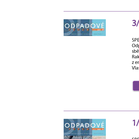
3
SP
Odp
sbě
Ra
z e
Vla
1