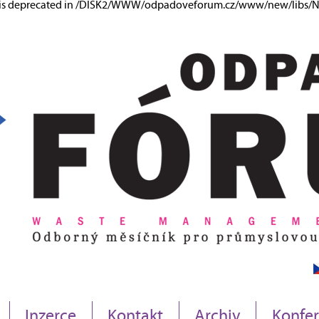
ng is deprecated in /DISK2/WWW/odpadoveforum.cz/www/new/libs/Ne
Inzerce
Kontakt
Archiv
Konfe