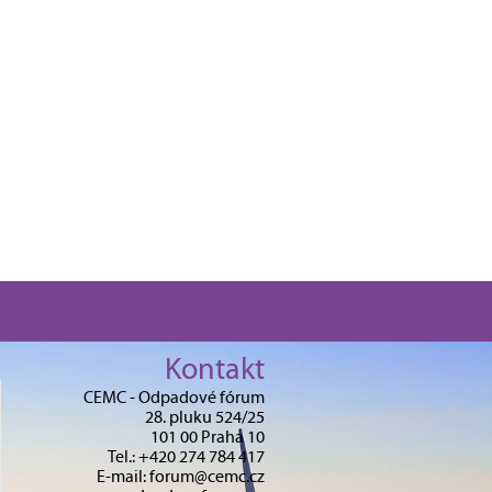
Kontakt
CEMC - Odpadové fórum
28. pluku 524/25
101 00 Praha 10
Tel.: +420 274 784 417
E-mail: forum@cemc.cz