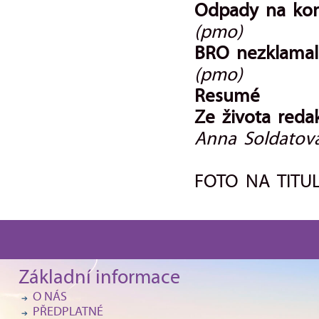
Odpady na ko
(pmo)
BRO nezklamal
(pmo)
Resumé
Ze života reda
Anna Soldatov
FOTO NA TITU
Základní informace
O NÁS
PŘEDPLATNÉ