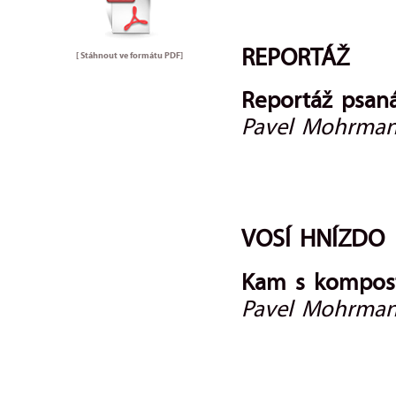
REPORTÁŽ
[ Stáhnout ve formátu
PDF
]
Reportáž psan
Pavel Mohrma
VOSÍ HNÍZDO
Kam s kompos
Pavel Mohrmann