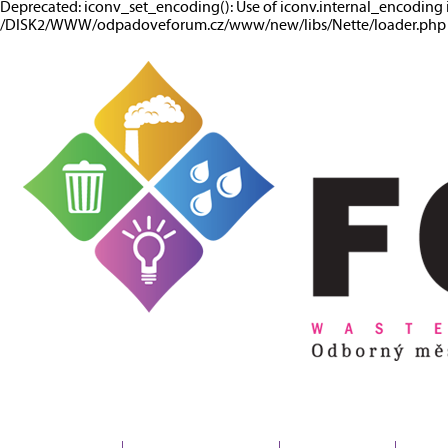
Deprecated: iconv_set_encoding(): Use of iconv.internal_encoding 
/DISK2/WWW/odpadoveforum.cz/www/new/libs/Nette/loader.php o