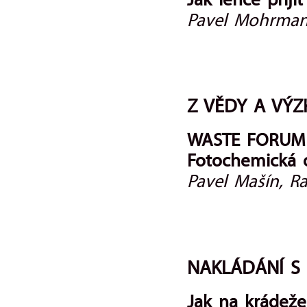
Jak lehce přij
Pavel Mohrma
Z VĚDY A VÝ
WASTE FORUM 2
Fotochemická 
Pavel Mašín, R
NAKLÁDÁNÍ S
Jak na krádež