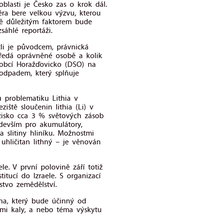
oblasti je Česko zas o krok dál.
éra bere velkou výzvu, kterou
ně důležitým faktorem bude
sáhlé reportáži.
tli je původcem, právnická
předá oprávněné osobě a kolik
obcí Horažďovicko (DSO) na
odpadem, který splňuje
 problematiku Lithia v
iště sloučenin lithia (Li) v
žisko cca 3 % světových zásob
edevším pro akumulátory,
a slitiny hliníku. Možnostmi
uhličitan lithný – je věnován
e. V první polovině září totiž
itucí do Izraele. S organizací
tvo zemědělství.
na, který bude účinný od
ými kaly, a nebo téma výskytu