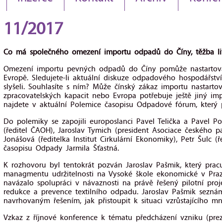
11/2017
Co má společného omezení importu odpadů do Číny, těžba lith
Omezení importu pevných odpadů do Číny pomůže nastartova
Evropě. Sledujete-li aktuální diskuze odpadového hospodářství, 
slyšeli. Souhlasíte s ním? Může čínský zákaz importu nastarto
zpracovatelských kapacit nebo Evropa potřebuje ještě jiný i
najdete v aktuální Polemice časopisu Odpadové fórum, který 
Do polemiky se zapojili europoslanci Pavel Telička a Pavel Po
(ředitel ČAOH), Jaroslav Tymich (president Asociace českého 
Jonášová (ředitelka Institut Cirkulární Ekonomiky), Petr Šulc (
časopisu Odpady Jarmila Šťastná.
K rozhovoru byl tentokrát pozván Jaroslav Pašmik, který prac
managmentu udržitelnosti na Vysoké škole ekonomické v Pra
navázalo spolupráci v návaznosti na právě řešený pilotní proj
redukce a prevence textilního odpadu. Jaroslav Pašmik seznám
navrhovaným řešením, jak přistoupit k situaci vzrůstajícího mn
Vzkaz z říjnové konference k tématu předcházení vzniku (prez