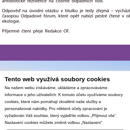
antibiotické rezistence na čistírně odpadních vod.
Odpověď na úvodní otázku v titulku je tedy zřejmá – vycház
časopisu Odpadové fórum, které opět nabízí pestré čtené v o
ekologie.
Příjemné čtení přeje Redakce OF.
Tento web využívá soubory cookies
Na našem webu získáváme, ukládáme a zpracováváme
informace o jeho uživatelích. K tomuto účelu využíváme soubory
cookies, které nám pomáhají zkvalitnit naše služby a
personalizovat nabídky. Pro některé účely zpracování je
vyžadován Váš souhlas, který vyjádříte volbou „Přijmout vše“.
Nastavení cookies můžete změnit volbou „Nastavení“.
NÍM COOKIES