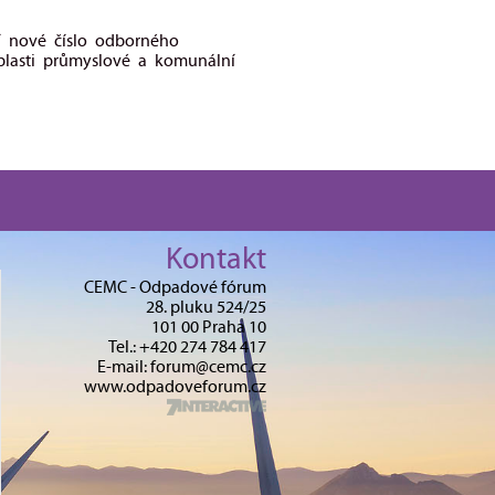
í nové číslo odborného
blasti průmyslové a komunální
Kontakt
CEMC - Odpadové fórum
28. pluku 524/25
101 00 Praha 10
Tel.: +420 274 784 417
E-mail: forum@cemc.cz
www.odpadoveforum.cz