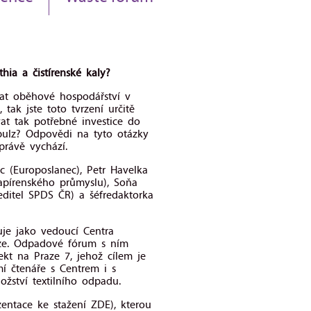
ia a čistírenské kaly?
t oběhové hospodářství v
tak jste toto tvrzení určitě
vat tak potřebné investice do
mpulz? Odpovědi na tyto otázky
právě vychází.
c (Europoslanec), Petr Havelka
papírenského průmyslu), Soňa
ředitel SPDS ČR) a šéfredaktorka
uje jako vedoucí Centra
ze. Odpadové fórum s ním
ekt na Praze 7, jehož cílem je
í čtenáře s Centrem i s
ožství textilního odpadu.
entace ke stažení ZDE), kterou