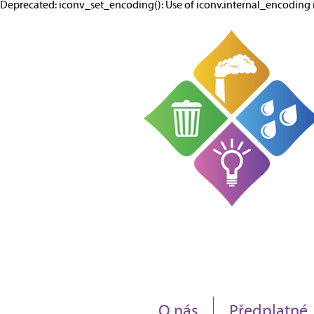
Deprecated: iconv_set_encoding(): Use of iconv.internal_encodi
O nás
Předplatné