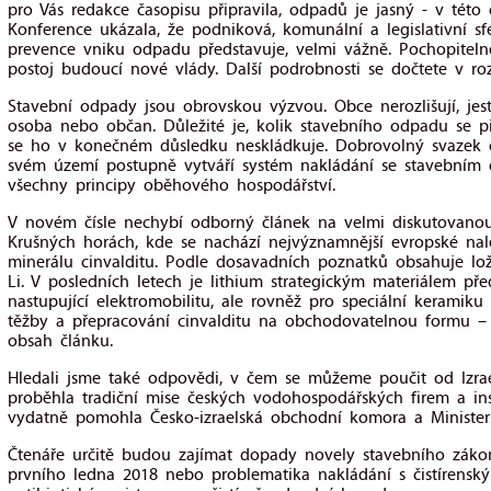
pro Vás redakce časopisu připravila, odpadů je jasný - v této 
Konference ukázala, že podniková, komunální a legislativní sf
prevence vniku odpadu představuje, velmi vážně. Pochopitel
postoj budoucí nové vlády. Další podrobnosti se dočtete v roz
Stavební odpady jsou obrovskou výzvou. Obce nerozlišují, jes
osoba nebo občan. Důležité je, kolik stavebního odpadu se 
se ho v konečném důsledku neskládkuje. Dobrovolný svazek 
svém území postupně vytváří systém nakládání se stavebním 
všechny principy oběhového hospodářství.
V novém čísle nechybí odborný článek na velmi diskutovanou
Krušných horách, kde se nachází nejvýznamnější evropské nalez
minerálu cinvalditu. Podle dosavadních poznatků obsahuje lo
Li. V posledních letech je lithium strategickým materiálem př
nastupující elektromobilitu, ale rovněž pro speciální keramiku 
těžby a přepracování cinvalditu na obchodovatelnou formu – 
obsah článku.
Hledali jsme také odpovědi, v čem se můžeme poučit od Izrael
proběhla tradiční mise českých vodohospodářských firem a inst
vydatně pomohla Česko-izraelská obchodní komora a Ministers
Čtenáře určitě budou zajímat dopady novely stavebního záko
prvního ledna 2018 nebo problematika nakládání s čistírensk