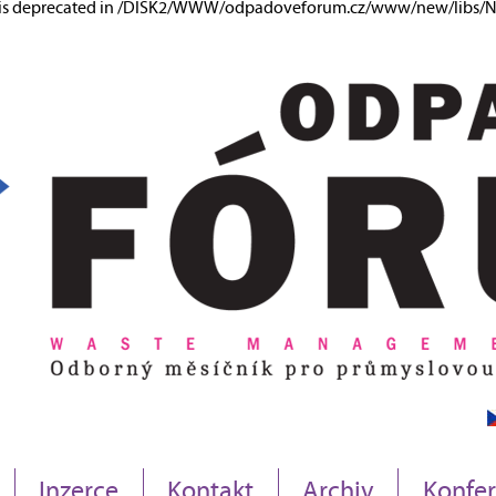
ng is deprecated in /DISK2/WWW/odpadoveforum.cz/www/new/libs/Ne
Inzerce
Kontakt
Archiv
Konfe