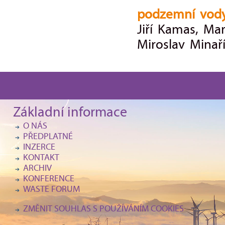
podzemní vody
Jiří Kamas, Mar
Miroslav Minař
Základní informace
O NÁS
PŘEDPLATNÉ
INZERCE
KONTAKT
ARCHIV
KONFERENCE
WASTE FORUM
ZMĚNIT SOUHLAS S POUŽÍVÁNÍM COOKIES