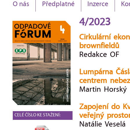
O nás
Předplatné
Inzerce
Ko
4/2023
Cirkulární eko
brownfieldů
Redakce OF
Lumpárna Čásl
centrem nebez
Martin Horský
Zapojení do K
veřejný prostor
CELÉ ČÍSLO KE STAŽENÍ:
Natálie Veselá