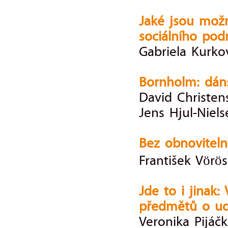
Jaké jsou možn
sociálního pod
Gabriela Kurko
Bornholm: dán
David Christen
Jens Hjul-Niels
Bez obnovitel
František Vörös
Jde to i jinak:
předmětů o udr
Veronika Pijáč