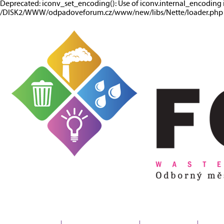
Deprecated: iconv_set_encoding(): Use of iconv.internal_encoding 
/DISK2/WWW/odpadoveforum.cz/www/new/libs/Nette/loader.php o