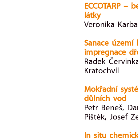
ECCOTARP – be
látky
Veronika Karb
Sanace území 
impregnace dře
Radek Červinka
Kratochvíl
Mokřadní systé
důlních vod
Petr Beneš, Da
Píštěk, Josef 
In situ chemic