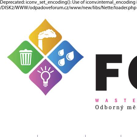
Deprecated: iconv_set_encoding(): Use of iconv.internal_encoding 
/DISK2/WWW/odpadoveforum.cz/www/new/libs/Nette/loader.php o