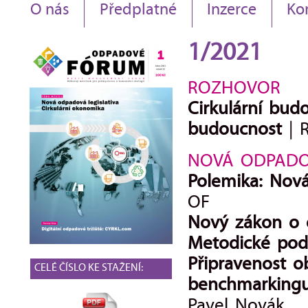
O nás
Předplatné
Inzerce
Ko
1/2021
ROZHOVOR
Cirkulární bud
budoucnost
| 
NOVÁ ODPADOV
Polemika: Nová
OF
Nový zákon o 
Metodické po
Připravenost 
CELÉ ČÍSLO KE STAŽENÍ:
benchmarkingu
Pavel Novák