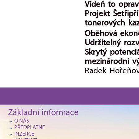
Vídeň to opra
Projekt Šetřipř
tonerových ka
Oběhová ekono
Udržitelný rozv
Skrytý potenciá
mezinárodní v
Radek Hořeňov
Základní informace
O NÁS
PŘEDPLATNÉ
INZERCE