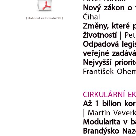
Nový zákon o 
Číhal
[ Stáhnout ve formátu
PDF
]
Změny, které 
životností
| Pe
Odpadová legis
veřejné zadává
Nejvyšší prior
František Ohe
CIRKULÁRNÍ E
Až 1 bilion ko
| Martin Vever
Modularita v ba
Brandýsko Na