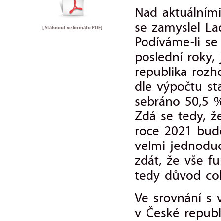
Nad aktuálními
se zamyslel La
[ Stáhnout ve formátu
PDF
]
Podíváme-li se
poslední roky,
republika rozh
dle výpočtu st
sebráno 50,5 %
Zdá se tedy, ž
roce 2021 bud
velmi jednodu
zdát, že vše fu
tedy důvod cok
Ve srovnání s 
v České republ