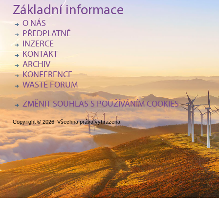
Základní informace
O NÁS
PŘEDPLATNÉ
INZERCE
KONTAKT
ARCHIV
KONFERENCE
WASTE FORUM
ZMĚNIT SOUHLAS S POUŽÍVÁNÍM COOKIES
Copyright © 2026. Všechna práva vyhrazena