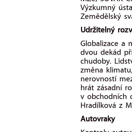
Výzkumný ústa
Zemědělský sv
Udržitelný rozv
Globalizace a
dvou dekád př
chudoby. Lidst
změna klimatu,
nerovností mez
hrát zásadní r
v obchodních 
Hradílková z M
Autovraky