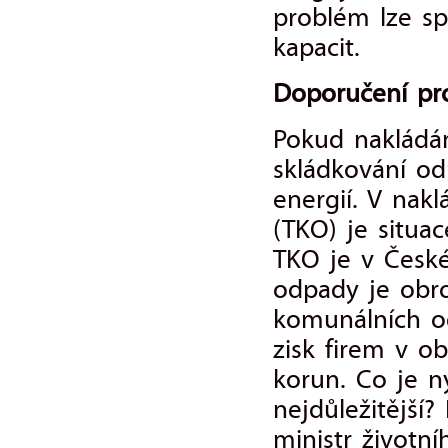
problém lze sp
kapacit.
Doporučení pr
Pokud nakládám
skládkování o
energií. V nak
(TKO) je situa
TKO je v České
odpady je obro
komunálních od
zisk firem v ob
korun. Co je n
nejdůležitější
ministr životní