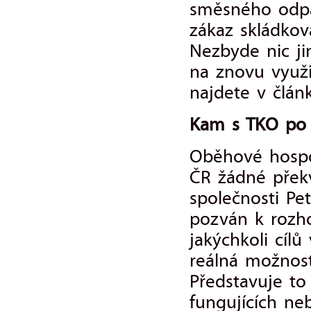
směsného odpa
zákaz skládko
Nezbyde nic ji
na znovu využi
najdete v člán
Kam s TKO po 
Oběhové hospo
ČR žádné překv
společnosti Pe
pozván k rozho
jakýchkoli cíl
reálná možnost
Představuje to 
fungujících ne