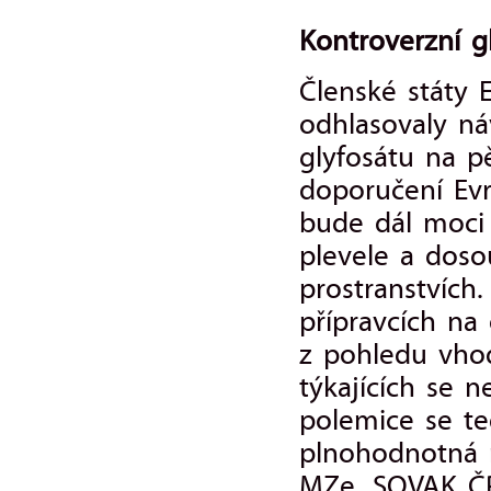
Kontroverzní g
Členské státy E
odhlasovaly ná
glyfosátu na p
doporučení Evr
bude dál moci 
plevele a doso
prostranstvích
přípravcích na
z pohledu vhod
týkajících se n
polemice se te
plnohodnotná 
MZe, SOVAK ČR