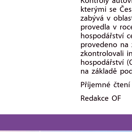
Kontroly autov
kterými se Čes
zabývá v oblas
provedla v roc
hospodářství c
provedeno na z
zkontrolovali 
hospodářství 
na základě pod
Příjemné čtení
Redakce OF