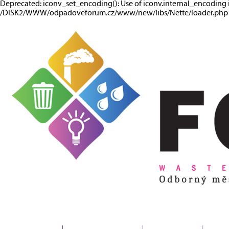
Deprecated: iconv_set_encoding(): Use of iconv.internal_encoding 
/DISK2/WWW/odpadoveforum.cz/www/new/libs/Nette/loader.php o