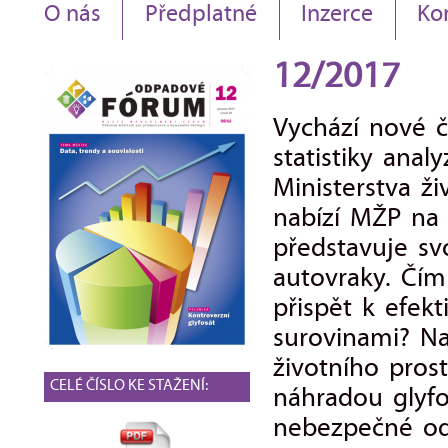
O nás
Předplatné
Inzerce
Ko
12/2017
Vychází nové 
statistiky ana
Ministerstva ž
nabízí MŽP na 
představuje svo
autovraky. Čí
přispět k efek
surovinami? Na
životního pros
CELÉ ČÍSLO KE STAŽENÍ:
náhradou glyf
nebezpečné od